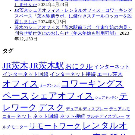
しませんか
2024年4月23日
JR茨木シェアオフィス・レンタルオフィス・コワーキング
スペース「茨木駅前ラボ」に鍵付きスチールロッカーを設
置しました
2024年3月5日
茨木のシェアオフィス「茨木駅前ラボ」年末年始の内見・
問合せ受付休止のおしらせ（年末年始も利用可能）
2023
年12月30日
タグ
JR茨木
JR茨木駅
おにクル
インターネット
インターネット回線
インターネット接続
エール茨木
オフィス
コワーキングス
オープンラボ
ペース
シェアオフィス
テ
シェアキッチン
レワーク
デスク
デュアルディスプレー
デュアルモ
ネット
ネット回線
ネット接続
ニター
マルチディスプレー
マ
レンタルオ
リモートワーク
ルチモニター