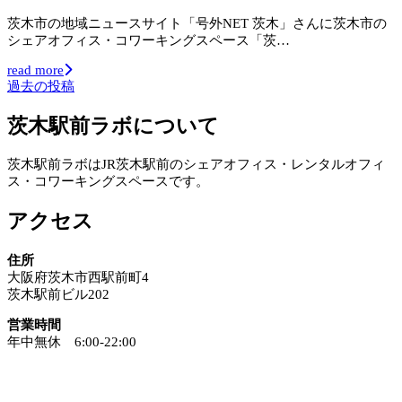
茨木市の地域ニュースサイト「号外NET 茨木」さんに茨木市の
シェアオフィス・コワーキングスペース「茨…
read more
過去の投稿
投
稿
茨木駅前ラボについて
ナ
茨木駅前ラボはJR茨木駅前のシェアオフィス・レンタルオフィ
ビ
ス・コワーキングスペースです。
ゲ
アクセス
ー
シ
住所
大阪府茨木市西駅前町4
ョ
茨木駅前ビル202
ン
営業時間
年中無休 6:00-22:00