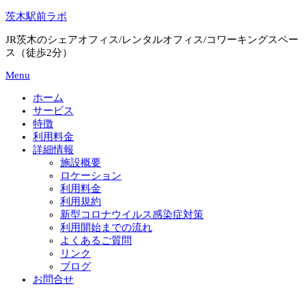
Skip
茨木駅前ラボ
to
content
JR茨木のシェアオフィス/レンタルオフィス/コワーキングスペー
ス（徒歩2分）
Menu
ホーム
サービス
特徴
利用料金
詳細情報
施設概要
ロケーション
利用料金
利用規約
新型コロナウイルス感染症対策
利用開始までの流れ
よくあるご質問
リンク
ブログ
お問合せ