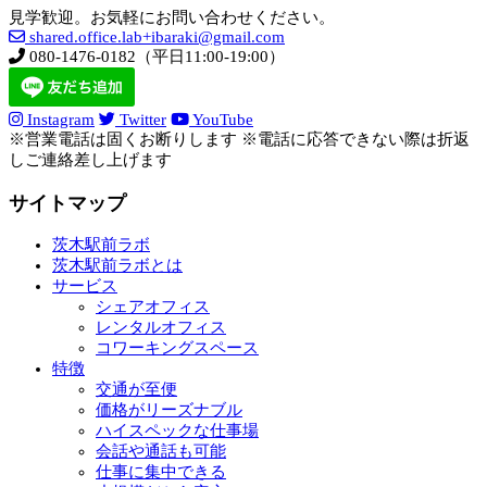
見学歓迎。お気軽にお問い合わせください。
shared.office.lab+ibaraki@gmail.com
080-1476-0182（平日11:00-19:00）
Instagram
Twitter
YouTube
※営業電話は固くお断りします ※電話に応答できない際は折返
しご連絡差し上げます
サイトマップ
茨木駅前ラボ
茨木駅前ラボとは
サービス
シェアオフィス
レンタルオフィス
コワーキングスペース
特徴
交通が至便
価格がリーズナブル
ハイスペックな仕事場
会話や通話も可能
仕事に集中できる