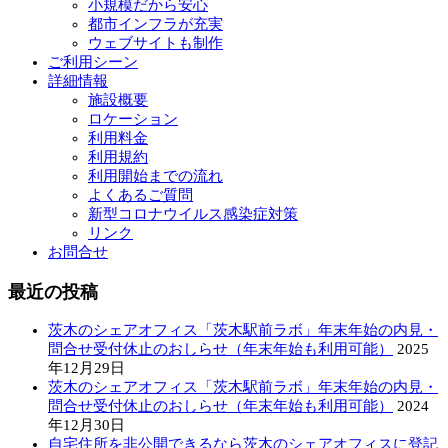
小規模だから安心
都市インフラが充実
ウェブサイトも制作
ご利用シーン
詳細情報
施設概要
ロケーション
利用料金
利用規約
利用開始までの流れ
よくあるご質問
新型コロナウイルス感染症対策
リンク
お問合せ
最近の投稿
茨木のシェアオフィス「茨木駅前ラボ」年末年始の内見・
問合せ受付休止のおしらせ（年末年始も利用可能）
2025
年12月29日
茨木のシェアオフィス「茨木駅前ラボ」年末年始の内見・
問合せ受付休止のおしらせ（年末年始も利用可能）
2024
年12月30日
自宅住所を非公開できるなら茨木のシェアオフィスに登記