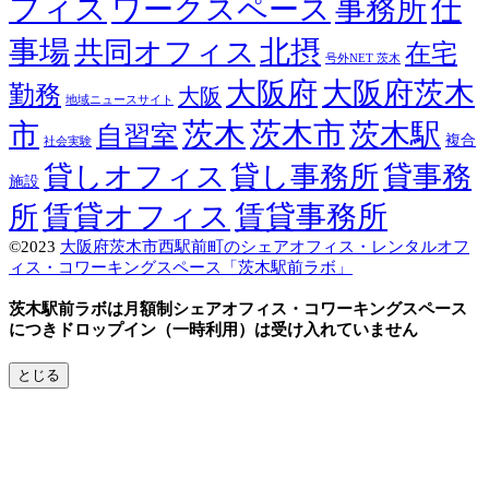
フィス
ワークスペース
事務所
仕
事場
北摂
共同オフィス
在宅
号外NET 茨木
大阪府
大阪府茨木
勤務
大阪
地域ニュースサイト
茨木
茨木市
市
茨木駅
自習室
複合
社会実験
貸しオフィス
貸し事務所
貸事務
施設
賃貸オフィス
賃貸事務所
所
©2023
大阪府茨木市西駅前町のシェアオフィス・レンタルオフ
ィス・コワーキングスペース「茨木駅前ラボ」
Screenr
parallax
茨木駅前ラボは月額制シェアオフィス・コワーキングスペース
theme
につきドロップイン（一時利用）は受け入れていません
by
FameThemes
とじる