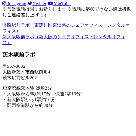
Instagram
Twitter
YouTube
※営業電話は固くお断りします ※電話に応答できない際は折返
しご連絡差し上げます
淡路駅前ラボ（東淀川区東淡路のシェアオフィス・レンタルオ
フィス）
新大阪駅前ラボ（新大阪のシェアオフィス・レンタルオフィ
ス）
茨木駅前ラボ
〒567-0032
大阪府茨木市西駅前町4
茨木駅前ビル202
JR京都線茨木駅 徒歩2分
・大阪駅から6駅約17分（快速2駅13分）
・新大阪駅から1駅約10分
・関西空港駅から約80分