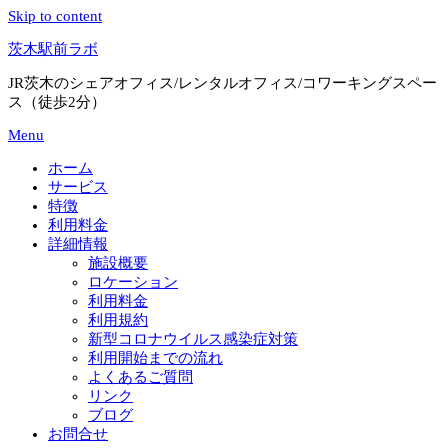
Skip to content
茨木駅前ラボ
JR茨木のシェアオフィス/レンタルオフィス/コワーキングスペー
ス（徒歩2分）
Menu
ホーム
サービス
特徴
利用料金
詳細情報
施設概要
ロケーション
利用料金
利用規約
新型コロナウイルス感染症対策
利用開始までの流れ
よくあるご質問
リンク
ブログ
お問合せ