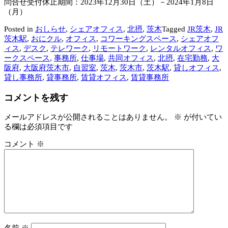
問合せ受付休止期間：2023年12月30日（土）－2024年1月8日
（月）
Posted in
おしらせ
,
シェアオフィス
,
北摂
,
茨木
Tagged
JR茨木
,
JR
茨木駅
,
おにクル
,
オフィス
,
コワーキングスペース
,
シェアオフ
ィス
,
デスク
,
テレワーク
,
リモートワーク
,
レンタルオフィス
,
ワ
ークスペース
,
事務所
,
仕事場
,
共同オフィス
,
北摂
,
在宅勤務
,
大
阪府
,
大阪府茨木市
,
自習室
,
茨木
,
茨木市
,
茨木駅
,
貸しオフィス
,
貸し事務所
,
貸事務所
,
賃貸オフィス
,
賃貸事務所
コメントを残す
メールアドレスが公開されることはありません。
※
が付いてい
る欄は必須項目です
コメント
※