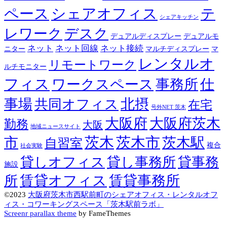
ペース
シェアオフィス
テ
シェアキッチン
レワーク
デスク
デュアルディスプレー
デュアルモ
ネット
ネット回線
ネット接続
ニター
マルチディスプレー
マ
レンタルオ
リモートワーク
ルチモニター
フィス
ワークスペース
事務所
仕
事場
北摂
共同オフィス
在宅
号外NET 茨木
大阪府
大阪府茨木
勤務
大阪
地域ニュースサイト
茨木
茨木市
市
茨木駅
自習室
複合
社会実験
貸しオフィス
貸し事務所
貸事務
施設
賃貸オフィス
賃貸事務所
所
©2023
大阪府茨木市西駅前町のシェアオフィス・レンタルオフ
ィス・コワーキングスペース「茨木駅前ラボ」
Screenr parallax theme
by FameThemes