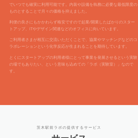
でいつでも確実に利用可能です。内装や設備を執務に必要な最低限度の
ものとすることで月々の価格を抑えました。
利便の良さにもかかわらず格安ですので起業/開業したばかりのスター
トアップ、ITやデザイン関連などのオフィスに向いています。
ご利用者さまが相互に交流いただくことで、協業やマッチングなどのコ
ラボレーションという化学反応が生まれることを期待しています。
とくにスタートアップの利用者様にとって事業を発展させるという実験
の場でもありたい、という意味も込めての「ラボ（実験室）」なので
す。
茨木駅前ラボの提供するサービス