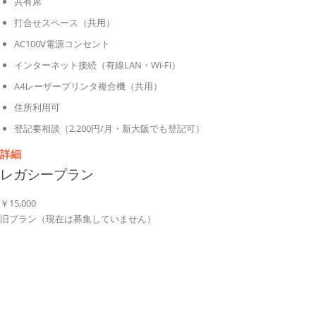
共有席
打合せスペース（共用）
AC100V電源コンセント
インターネット接続（有線LAN・Wi-Fi）
A4レーザープリンタ複合機（共用）
住所利用可
登記要相談（2,200円/月・新大阪でも登記可）
詳細
レガシープラン
￥
15,000
旧プラン（現在は募集していません）