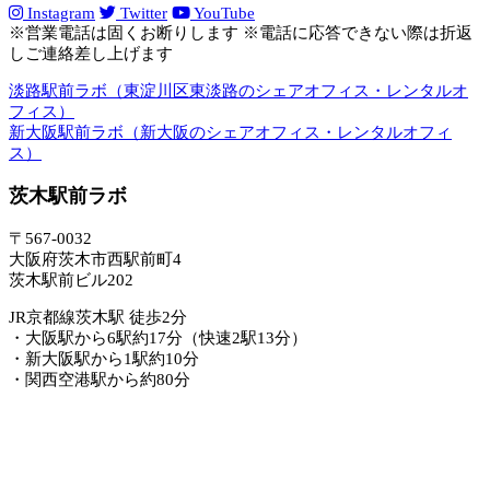
Instagram
Twitter
YouTube
※営業電話は固くお断りします ※電話に応答できない際は折返
しご連絡差し上げます
淡路駅前ラボ（東淀川区東淡路のシェアオフィス・レンタルオ
フィス）
新大阪駅前ラボ（新大阪のシェアオフィス・レンタルオフィ
ス）
茨木駅前ラボ
〒567-0032
大阪府茨木市西駅前町4
茨木駅前ビル202
JR京都線茨木駅 徒歩2分
・大阪駅から6駅約17分（快速2駅13分）
・新大阪駅から1駅約10分
・関西空港駅から約80分