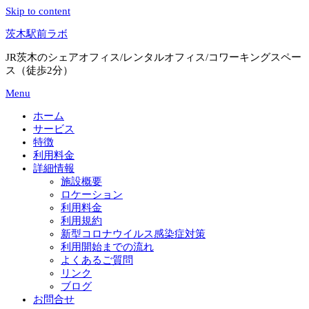
Skip to content
茨木駅前ラボ
JR茨木のシェアオフィス/レンタルオフィス/コワーキングスペー
ス（徒歩2分）
Menu
ホーム
サービス
特徴
利用料金
詳細情報
施設概要
ロケーション
利用料金
利用規約
新型コロナウイルス感染症対策
利用開始までの流れ
よくあるご質問
リンク
ブログ
お問合せ