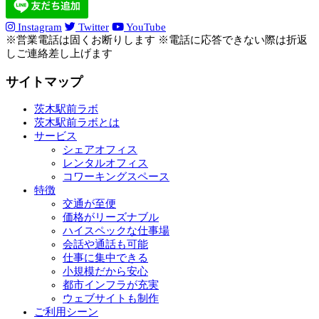
Instagram
Twitter
YouTube
※営業電話は固くお断りします ※電話に応答できない際は折返
しご連絡差し上げます
サイトマップ
茨木駅前ラボ
茨木駅前ラボとは
サービス
シェアオフィス
レンタルオフィス
コワーキングスペース
特徴
交通が至便
価格がリーズナブル
ハイスペックな仕事場
会話や通話も可能
仕事に集中できる
小規模だから安心
都市インフラが充実
ウェブサイトも制作
ご利用シーン