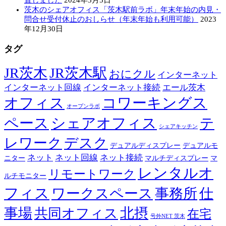
置しました
2024年3月5日
茨木のシェアオフィス「茨木駅前ラボ」年末年始の内見・
問合せ受付休止のおしらせ（年末年始も利用可能）
2023
年12月30日
タグ
JR茨木
JR茨木駅
おにクル
インターネット
インターネット回線
インターネット接続
エール茨木
オフィス
コワーキングス
オープンラボ
ペース
シェアオフィス
テ
シェアキッチン
レワーク
デスク
デュアルディスプレー
デュアルモ
ネット
ネット回線
ネット接続
ニター
マルチディスプレー
マ
レンタルオ
リモートワーク
ルチモニター
フィス
ワークスペース
事務所
仕
事場
北摂
共同オフィス
在宅
号外NET 茨木