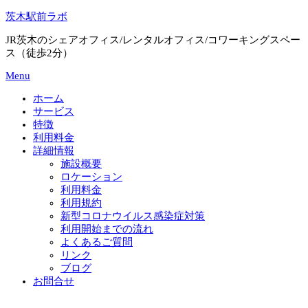
Skip
茨木駅前ラボ
to
content
JR茨木のシェアオフィス/レンタルオフィス/コワーキングスペー
ス（徒歩2分）
Menu
ホーム
サービス
特徴
利用料金
詳細情報
施設概要
ロケーション
利用料金
利用規約
新型コロナウイルス感染症対策
利用開始までの流れ
よくあるご質問
リンク
ブログ
お問合せ