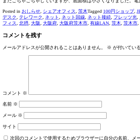
まだごちゃごちゃしていますが、底面積は小さくなりました。電
Posted in
おしらせ
,
シェアオフィス
,
茨木
Tagged
100円ショップ
,
デスク
,
テレワーク
,
ネット
,
ネット回線
,
ネット接続
,
フレッツ光
,
フィス
,
北摂
,
大阪
,
大阪府
,
大阪府茨木市
,
有線LAN
,
茨木
,
茨木市
,
コメントを残す
メールアドレスが公開されることはありません。
※
が付いてい
コメント
※
名前
※
メール
※
サイト
次回のコメントで使用するためブラウザーに自分の名前、メ