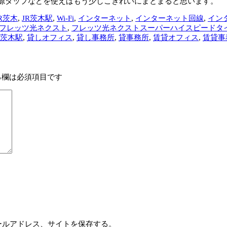
源タップなどを使えばもう少しこぎれいにまとまると思います。
JR茨木
,
JR茨木駅
,
Wi-Fi
,
インターネット
,
インターネット回線
,
イン
フレッツ光ネクスト
,
フレッツ光ネクストスーパーハイスピードタ
茨木駅
,
貸しオフィス
,
貸し事務所
,
貸事務所
,
賃貸オフィス
,
賃貸事
る欄は必須項目です
ールアドレス、サイトを保存する。