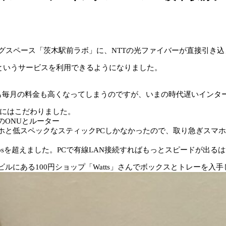
グスペース「茨木駅前ラボ」に、NTTの光ファイバーが直接引き込
隼というサービスを利用できるようになりました。
も毎月の料金も高くなってしまうのですが、いまの時代遅いインターネ
トにはこだわりました。
と低スペックなスティックPCしかなかったので、取り急ぎスマホ（
は300Mbpsを超えました。PCで有線LAN接続すればもっとスピードが出る
にある100円ショップ「Watts」さんでボックスとトレーを入