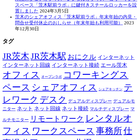
スペース「茨木駅前ラボ」に鍵付きスチールロッカーを設
置しました
2024年3月5日
茨木のシェアオフィス「茨木駅前ラボ」年末年始の内見・
問合せ受付休止のおしらせ（年末年始も利用可能）
2023
年12月30日
タグ
JR茨木
JR茨木駅
おにクル
インターネット
インターネット回線
インターネット接続
エール茨木
オフィス
コワーキングス
オープンラボ
ペース
シェアオフィス
テ
シェアキッチン
レワーク
デスク
デュアルディスプレー
デュアルモ
ネット
ネット回線
ネット接続
ニター
マルチディスプレー
マ
レンタルオ
リモートワーク
ルチモニター
フィス
ワークスペース
事務所
仕