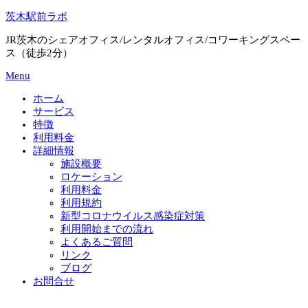
Skip
茨木駅前ラボ
to
content
JR茨木のシェアオフィス/レンタルオフィス/コワーキングスペー
ス（徒歩2分）
Menu
ホーム
サービス
特徴
利用料金
詳細情報
施設概要
ロケーション
利用料金
利用規約
新型コロナウイルス感染症対策
利用開始までの流れ
よくあるご質問
リンク
ブログ
お問合せ