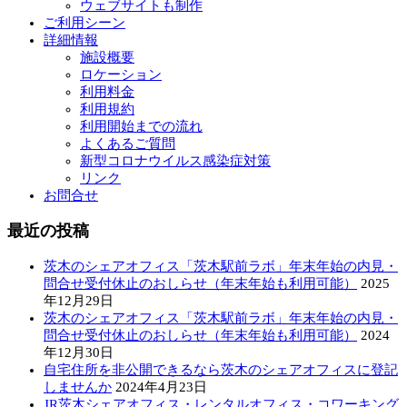
ウェブサイトも制作
ご利用シーン
詳細情報
施設概要
ロケーション
利用料金
利用規約
利用開始までの流れ
よくあるご質問
新型コロナウイルス感染症対策
リンク
お問合せ
最近の投稿
茨木のシェアオフィス「茨木駅前ラボ」年末年始の内見・
問合せ受付休止のおしらせ（年末年始も利用可能）
2025
年12月29日
茨木のシェアオフィス「茨木駅前ラボ」年末年始の内見・
問合せ受付休止のおしらせ（年末年始も利用可能）
2024
年12月30日
自宅住所を非公開できるなら茨木のシェアオフィスに登記
しませんか
2024年4月23日
JR茨木シェアオフィス・レンタルオフィス・コワーキング