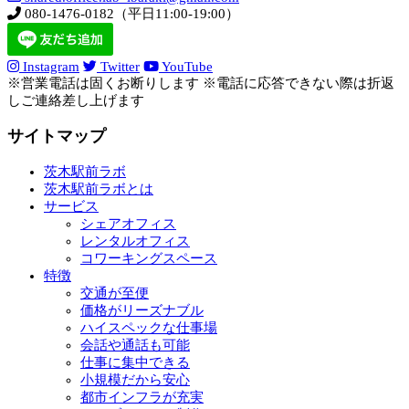
080-1476-0182（平日11:00-19:00）
Instagram
Twitter
YouTube
※営業電話は固くお断りします ※電話に応答できない際は折返
しご連絡差し上げます
サイトマップ
茨木駅前ラボ
茨木駅前ラボとは
サービス
シェアオフィス
レンタルオフィス
コワーキングスペース
特徴
交通が至便
価格がリーズナブル
ハイスペックな仕事場
会話や通話も可能
仕事に集中できる
小規模だから安心
都市インフラが充実