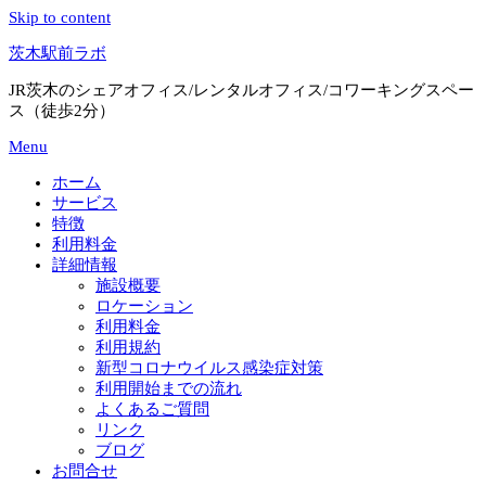
Skip to content
茨木駅前ラボ
JR茨木のシェアオフィス/レンタルオフィス/コワーキングスペー
ス（徒歩2分）
Menu
ホーム
サービス
特徴
利用料金
詳細情報
施設概要
ロケーション
利用料金
利用規約
新型コロナウイルス感染症対策
利用開始までの流れ
よくあるご質問
リンク
ブログ
お問合せ