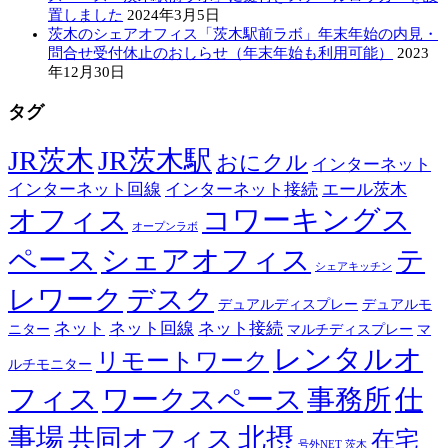
置しました
2024年3月5日
茨木のシェアオフィス「茨木駅前ラボ」年末年始の内見・
問合せ受付休止のおしらせ（年末年始も利用可能）
2023
年12月30日
タグ
JR茨木
JR茨木駅
おにクル
インターネット
インターネット回線
インターネット接続
エール茨木
オフィス
コワーキングス
オープンラボ
ペース
シェアオフィス
テ
シェアキッチン
レワーク
デスク
デュアルディスプレー
デュアルモ
ネット
ネット回線
ネット接続
ニター
マルチディスプレー
マ
レンタルオ
リモートワーク
ルチモニター
フィス
ワークスペース
事務所
仕
事場
北摂
共同オフィス
在宅
号外NET 茨木