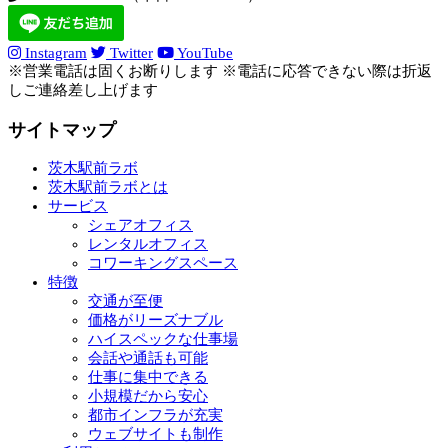
Instagram
Twitter
YouTube
※営業電話は固くお断りします ※電話に応答できない際は折返
しご連絡差し上げます
サイトマップ
茨木駅前ラボ
茨木駅前ラボとは
サービス
シェアオフィス
レンタルオフィス
コワーキングスペース
特徴
交通が至便
価格がリーズナブル
ハイスペックな仕事場
会話や通話も可能
仕事に集中できる
小規模だから安心
都市インフラが充実
ウェブサイトも制作