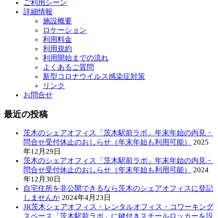
ご利用シーン
詳細情報
施設概要
ロケーション
利用料金
利用規約
利用開始までの流れ
よくあるご質問
新型コロナウイルス感染症対策
リンク
お問合せ
最近の投稿
茨木のシェアオフィス「茨木駅前ラボ」年末年始の内見・
問合せ受付休止のおしらせ（年末年始も利用可能）
2025
年12月29日
茨木のシェアオフィス「茨木駅前ラボ」年末年始の内見・
問合せ受付休止のおしらせ（年末年始も利用可能）
2024
年12月30日
自宅住所を非公開できるなら茨木のシェアオフィスに登記
しませんか
2024年4月23日
JR茨木シェアオフィス・レンタルオフィス・コワーキング
スペース「茨木駅前ラボ」に鍵付きスチールロッカーを設