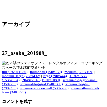
アーカイブ
27_osaka_201909_
full (1920x1080)
|
thumbnail (150x150)
|
medium (300x169)
|
medium_large (768x432)
|
large (790x444)
|
1536x1536
(1536x864)
|
2048x2048 (1920x1080)
|
screenr-blog-grid-small
(350x200)
|
screenr-blog-grid (540x300)
|
screenr-blog-list
(790x400)
|
screenr-service-small (538x280)
|
screenr-thumbnail-
team (340x220)
コメントを残す