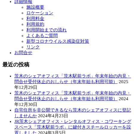
詳細情報
施設概要
ロケーション
利用料金
利用規約
利用開始までの流れ
よくあるご質問
新型コロナウイルス感染症対策
リンク
お問合せ
最近の投稿
茨木のシェアオフィス「茨木駅前ラボ」年末年始の内見・
問合せ受付休止のおしらせ（年末年始も利用可能）
2025
年12月29日
茨木のシェアオフィス「茨木駅前ラボ」年末年始の内見・
問合せ受付休止のおしらせ（年末年始も利用可能）
2024
年12月30日
自宅住所を非公開できるなら茨木のシェアオフィスに登記
しませんか
2024年4月23日
JR茨木シェアオフィス・レンタルオフィス・コワーキング
スペース「茨木駅前ラボ」に鍵付きスチールロッカーを設
置しました
2024年3月5日