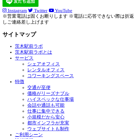
Instagram
Twitter
YouTube
※営業電話は固くお断りします ※電話に応答できない際は折返
しご連絡差し上げます
サイトマップ
茨木駅前ラボ
茨木駅前ラボとは
サービス
シェアオフィス
レンタルオフィス
コワーキングスペース
特徴
交通が至便
価格がリーズナブル
ハイスペックな仕事場
会話や通話も可能
仕事に集中できる
小規模だから安心
都市インフラが充実
ウェブサイトも制作
ご利用シーン