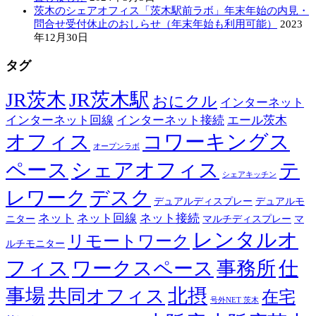
茨木のシェアオフィス「茨木駅前ラボ」年末年始の内見・
問合せ受付休止のおしらせ（年末年始も利用可能）
2023
年12月30日
タグ
JR茨木
JR茨木駅
おにクル
インターネット
インターネット回線
インターネット接続
エール茨木
オフィス
コワーキングス
オープンラボ
ペース
シェアオフィス
テ
シェアキッチン
レワーク
デスク
デュアルディスプレー
デュアルモ
ネット
ネット回線
ネット接続
ニター
マルチディスプレー
マ
レンタルオ
リモートワーク
ルチモニター
フィス
ワークスペース
事務所
仕
事場
北摂
共同オフィス
在宅
号外NET 茨木