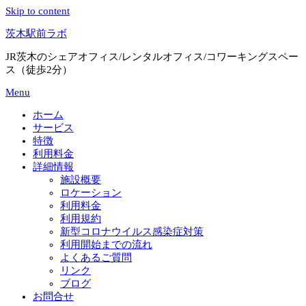
Skip to content
茨木駅前ラボ
JR茨木のシェアオフィス/レンタルオフィス/コワーキングスペー
ス（徒歩2分）
Menu
ホーム
サービス
特徴
利用料金
詳細情報
施設概要
ロケーション
利用料金
利用規約
新型コロナウイルス感染症対策
利用開始までの流れ
よくあるご質問
リンク
ブログ
お問合せ