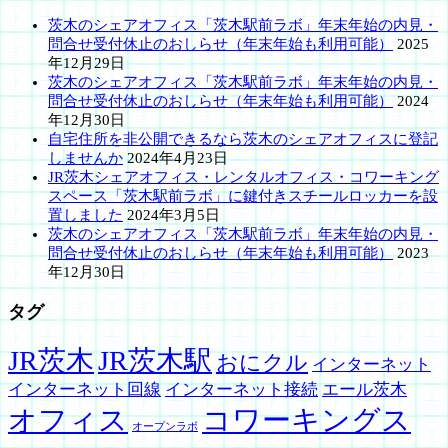
茨木のシェアオフィス「茨木駅前ラボ」年末年始の内見・
問合せ受付休止のおしらせ（年末年始も利用可能）
2025
年12月29日
茨木のシェアオフィス「茨木駅前ラボ」年末年始の内見・
問合せ受付休止のおしらせ（年末年始も利用可能）
2024
年12月30日
自宅住所を非公開できるなら茨木のシェアオフィスに登記
しませんか
2024年4月23日
JR茨木シェアオフィス・レンタルオフィス・コワーキング
スペース「茨木駅前ラボ」に鍵付きスチールロッカーを設
置しました
2024年3月5日
茨木のシェアオフィス「茨木駅前ラボ」年末年始の内見・
問合せ受付休止のおしらせ（年末年始も利用可能）
2023
年12月30日
タグ
JR茨木
JR茨木駅
おにクル
インターネット
インターネット回線
インターネット接続
エール茨木
オフィス
コワーキングス
オープンラボ