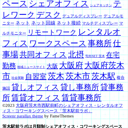
ペース
シェアオフィス
テ
シェアキッチン
レワーク
デスク
デュアルディスプレー
デュアルモ
ネット
ネット回線
ネット接続
ニター
マルチディスプレー
マ
レンタルオ
リモートワーク
ルチモニター
フィス
ワークスペース
事務所
仕
事場
北摂
共同オフィス
在宅
号外NET 茨木
大阪府
大阪府茨木
勤務
大阪
地域ニュースサイト
茨木
茨木市
市
茨木駅
自習室
複合
社会実験
貸しオフィス
貸し事務所
貸事務
施設
賃貸オフィス
賃貸事務所
所
©2023
大阪府茨木市西駅前町のシェアオフィス・レンタルオフ
ィス・コワーキングスペース「茨木駅前ラボ」
Screenr parallax theme
by FameThemes
茨木駅前ラボは月額制シェアオフィス・コワーキングスペース