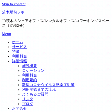
Skip to content
茨木駅前ラボ
JR茨木のシェアオフィス/レンタルオフィス/コワーキングスペー
ス（徒歩2分）
Menu
ホーム
サービス
特徴
利用料金
詳細情報
施設概要
ロケーション
利用料金
利用規約
新型コロナウイルス感染症対策
利用開始までの流れ
よくあるご質問
リンク
ブログ
お問合せ