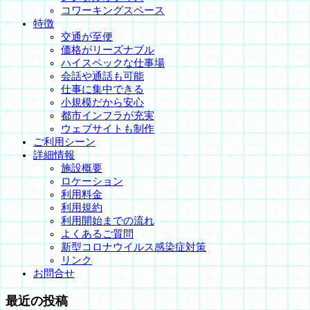
コワーキングスペース
特徴
交通が至便
価格がリーズナブル
ハイスペックな仕事場
会話や通話も可能
仕事に集中できる
小規模だから安心
都市インフラが充実
ウェブサイトも制作
ご利用シーン
詳細情報
施設概要
ロケーション
利用料金
利用規約
利用開始までの流れ
よくあるご質問
新型コロナウイルス感染症対策
リンク
お問合せ
最近の投稿