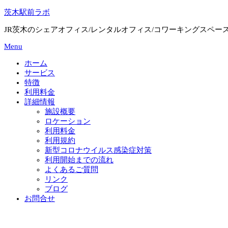
Skip
茨木駅前ラボ
to
content
JR茨木のシェアオフィス/レンタルオフィス/コワーキングスペー
Menu
ホーム
サービス
特徴
利用料金
詳細情報
施設概要
ロケーション
利用料金
利用規約
新型コロナウイルス感染症対策
利用開始までの流れ
よくあるご質問
リンク
ブログ
お問合せ