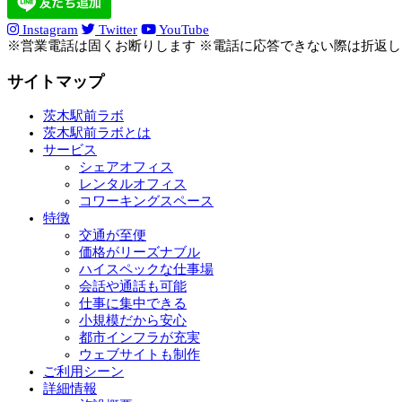
Instagram
Twitter
YouTube
※営業電話は固くお断りします ※電話に応答できない際は折返
サイトマップ
茨木駅前ラボ
茨木駅前ラボとは
サービス
シェアオフィス
レンタルオフィス
コワーキングスペース
特徴
交通が至便
価格がリーズナブル
ハイスペックな仕事場
会話や通話も可能
仕事に集中できる
小規模だから安心
都市インフラが充実
ウェブサイトも制作
ご利用シーン
詳細情報