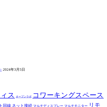
た
2024年3月5日
フィス
コワーキングスペース
オープンラボ
リモ
ト回線
ネット接続
マルチディスプレー
マルチモニター